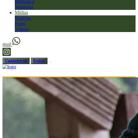
Biblioteca
Validador
Mídias
Notícias
Fotos
Vídeos
mail
Cadastre-se
Entrar