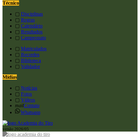
Técnico
▢
Disciplinas
▢
Regras
▢
Calendário
▢
Resultados
▢
Campeonato
▢
Matriculados
▢
Recordes
▢
Biblioteca
▢
Validador
Mídias
▢
Notícias
▢
Fotos
▢
Vídeos
mail
Contato
Whatsapp
versão 2026/05