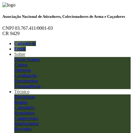
Associação Nacional de Atiradores, Colecionadores de Arma e Caçadores
CNPJ 03.767.411/0001-03
CR 9429
Cadastre-se
Entrar
Sobre
Quem Somos
Clubes
Diretoria
Localização
Documentos
Transparência
Técnico
Disciplinas
Regras
Calendário
Resultados
Campeonato
Matriculados
Recordes