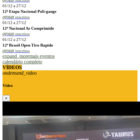
inscritos
01/12 a 27/12
12ª Etapa Nacional Poli-gauge
group
inscritos
01/12 a 27/12
12ª Nacional Ar Comprimido
group
inscritos
01/12 a 27/12
12º Brasil Open Tiro Rapido
group
inscritos
expand_more
mais eventos
calendário completo
VÍDEOS
ondemand_video
Vídeo
×