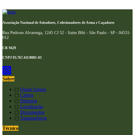
Associação Nacional de Atiradores, Colecionadores de Arma e Caçadores
Rua Pedroso Alvarenga, 1245 CJ 52 - Itaim Bibi - São Paulo - SP - 04531-
012
CR 9429
CNPJ 03.767.411/0001-03
Sobre
▢
Quem Somos
▢
Clubes
▢
Diretoria
▢
Localização
▢
Documentos
▢
Transparência
Técnico