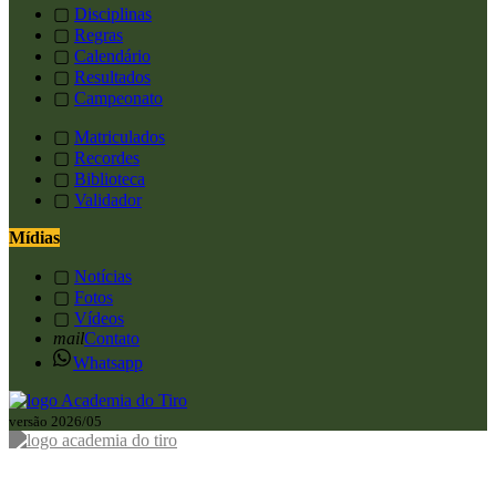
▢
Disciplinas
▢
Regras
▢
Calendário
▢
Resultados
▢
Campeonato
▢
Matriculados
▢
Recordes
▢
Biblioteca
▢
Validador
Mídias
▢
Notícias
▢
Fotos
▢
Vídeos
mail
Contato
Whatsapp
versão 2026/05