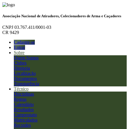
Associação Nacional de Atiradores, Colecionadores de Arma e Caçadores
CNPJ 03.767.411/0001-03
CR 9429
Cadastre-se
Entrar
Sobre
Quem Somos
Clubes
Diretoria
Localização
Documentos
Transparência
Técnico
Disciplinas
Regras
Calendário
Resultados
Campeonato
Matriculados
Recordes