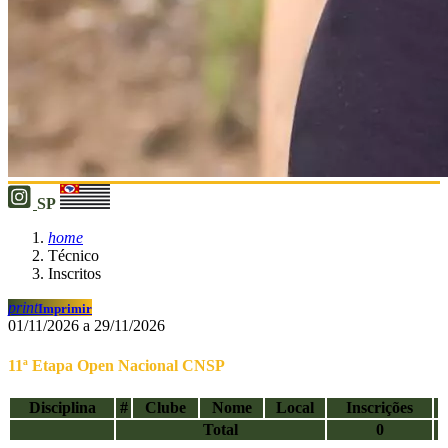
SP
home
Técnico
Inscritos
print
Imprimir
01/11/2026 a 29/11/2026
11ª Etapa Open Nacional CNSP
Disciplina
#
Clube
Nome
Local
Inscrições
Total
0