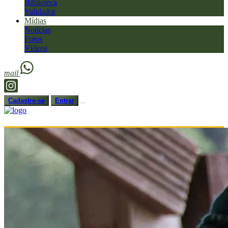
Biblioteca
Validador
Mídias
Notícias
Fotos
Vídeos
mail
Cadastre-se
Entrar