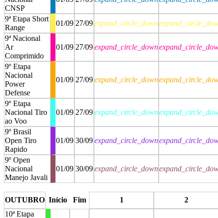
CNSP
9ª Etapa Short
01/09
27/09
expand_circle_down
expand_circle_do
Range
9ª Nacional
Ar
01/09
27/09
expand_circle_down
expand_circle_do
Comprimido
9º Etapa
Nacional
01/09
27/09
expand_circle_down
expand_circle_do
Power
Defense
9º Etapa
Nacional Tiro
01/09
27/09
expand_circle_down
expand_circle_do
ao Voo
9º Brasil
Open Tiro
01/09
30/09
expand_circle_down
expand_circle_do
Rapido
9º Open
Nacional
01/09
30/09
expand_circle_down
expand_circle_do
Manejo Javali
stop
stop
OUTUBRO
Início
Fim
1
2
10ª Etapa