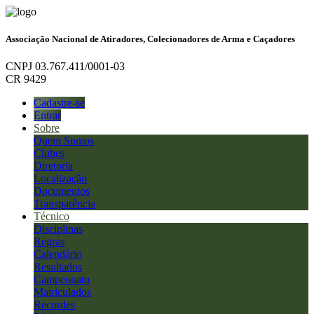
Associação Nacional de Atiradores, Colecionadores de Arma e Caçadores
CNPJ 03.767.411/0001-03
CR 9429
Cadastre-se
Entrar
Sobre
Quem Somos
Clubes
Diretoria
Localização
Documentos
Transparência
Técnico
Disciplinas
Regras
Calendário
Resultados
Campeonato
Matriculados
Recordes