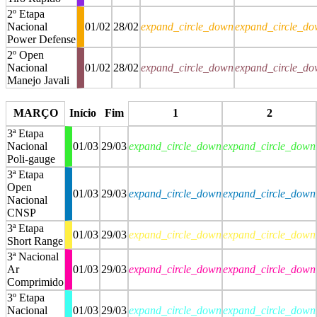
2º Etapa
Nacional
01/02
28/02
expand_circle_down
expand_circle_d
Power Defense
2º Open
Nacional
01/02
28/02
expand_circle_down
expand_circle_d
Manejo Javali
stop
stop
MARÇO
Início
Fim
1
2
3ª Etapa
Nacional
01/03
29/03
expand_circle_down
expand_circle_down
Poli-gauge
3ª Etapa
Open
01/03
29/03
expand_circle_down
expand_circle_down
Nacional
CNSP
3ª Etapa
01/03
29/03
expand_circle_down
expand_circle_down
Short Range
3ª Nacional
Ar
01/03
29/03
expand_circle_down
expand_circle_down
Comprimido
3º Etapa
Nacional
01/03
29/03
expand_circle_down
expand_circle_down