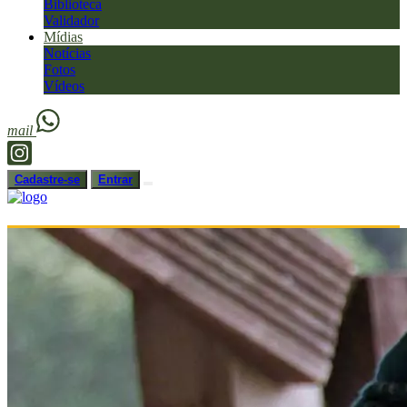
Biblioteca
Validador
Mídias
Notícias
Fotos
Vídeos
mail
Cadastre-se
Entrar