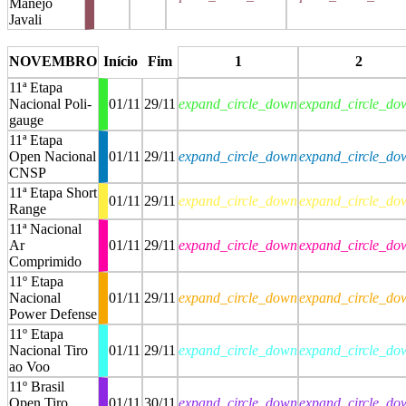
Manejo
Javali
stop
stop
NOVEMBRO
Início
Fim
1
2
11ª Etapa
Nacional Poli-
01/11
29/11
expand_circle_down
expand_circle_do
gauge
11ª Etapa
Open Nacional
01/11
29/11
expand_circle_down
expand_circle_do
CNSP
11ª Etapa Short
01/11
29/11
expand_circle_down
expand_circle_do
Range
11ª Nacional
Ar
01/11
29/11
expand_circle_down
expand_circle_do
Comprimido
11º Etapa
Nacional
01/11
29/11
expand_circle_down
expand_circle_do
Power Defense
11º Etapa
Nacional Tiro
01/11
29/11
expand_circle_down
expand_circle_do
ao Voo
11º Brasil
Open Tiro
01/11
30/11
expand_circle_down
expand_circle_do