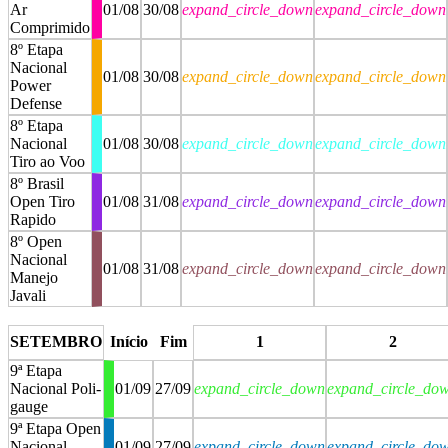
Ar
01/08
30/08
expand_circle_down
expand_circle_down
Comprimido
8º Etapa
Nacional
01/08
30/08
expand_circle_down
expand_circle_down
Power
Defense
8º Etapa
Nacional
01/08
30/08
expand_circle_down
expand_circle_down
Tiro ao Voo
8º Brasil
Open Tiro
01/08
31/08
expand_circle_down
expand_circle_down
Rapido
8º Open
Nacional
01/08
31/08
expand_circle_down
expand_circle_down
Manejo
Javali
stop
stop
SETEMBRO
Início
Fim
1
2
9ª Etapa
Nacional Poli-
01/09
27/09
expand_circle_down
expand_circle_do
gauge
9ª Etapa Open
Nacional
01/09
27/09
expand_circle_down
expand_circle_do