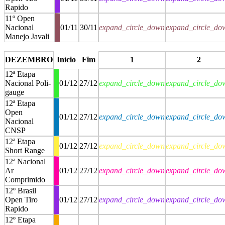
Rapido
11º Open
Nacional
01/11
30/11
expand_circle_down
expand_circle_do
Manejo Javali
stop
stop
DEZEMBRO
Início
Fim
1
2
12ª Etapa
Nacional Poli-
01/12
27/12
expand_circle_down
expand_circle_do
gauge
12ª Etapa
Open
01/12
27/12
expand_circle_down
expand_circle_do
Nacional
CNSP
12ª Etapa
01/12
27/12
expand_circle_down
expand_circle_do
Short Range
12ª Nacional
Ar
01/12
27/12
expand_circle_down
expand_circle_do
Comprimido
12º Brasil
Open Tiro
01/12
27/12
expand_circle_down
expand_circle_do
Rapido
12º Etapa