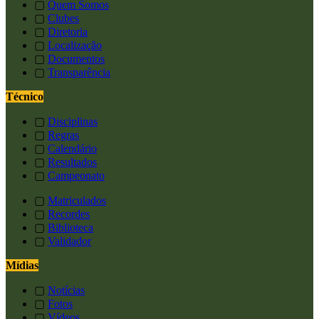
▢
Quem Somos
▢
Clubes
▢
Diretoria
▢
Localização
▢
Documentos
▢
Transparência
Técnico
▢
Disciplinas
▢
Regras
▢
Calendário
▢
Resultados
▢
Campeonato
▢
Matriculados
▢
Recordes
▢
Biblioteca
▢
Validador
Mídias
▢
Notícias
▢
Fotos
▢
Vídeos