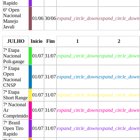
Rapido
6º Open
Nacional
01/06
30/06
expand_circle_down
expand_circle_down
Manejo
Javali
stop
stop
JULHO
Início
Fim
1
2
7ª Etapa
Nacional
01/07
31/07
expand_circle_down
expand_circle_down
Poli-gauge
7ª Etapa
Open
01/07
31/07
expand_circle_down
expand_circle_down
Nacional
CNSP
7ª Etapa
01/07
31/07
expand_circle_down
expand_circle_down
Short Range
7ª Nacional
Ar
01/07
31/07
expand_circle_down
expand_circle_down
Comprimido
7º Brasil
Open Tiro
01/07
31/07
expand_circle_down
expand_circle_down
Rapido