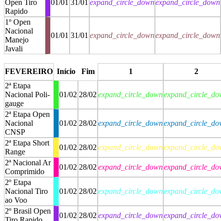
Open Tiro
01/01
31/01
expand_circle_down
expand_circle_down
Rapido
1º Open
Nacional
01/01
31/01
expand_circle_down
expand_circle_down
Manejo
Javali
stop
stop
FEVEREIRO
Início
Fim
1
2
2ª Etapa
Nacional Poli-
01/02
28/02
expand_circle_down
expand_circle_d
gauge
2ª Etapa Open
Nacional
01/02
28/02
expand_circle_down
expand_circle_d
CNSP
2ª Etapa Short
01/02
28/02
expand_circle_down
expand_circle_d
Range
2ª Nacional Ar
01/02
28/02
expand_circle_down
expand_circle_d
Comprimido
2º Etapa
Nacional Tiro
01/02
28/02
expand_circle_down
expand_circle_d
ao Voo
2º Brasil Open
01/02
28/02
expand_circle_down
expand_circle_d
Tiro Rapido