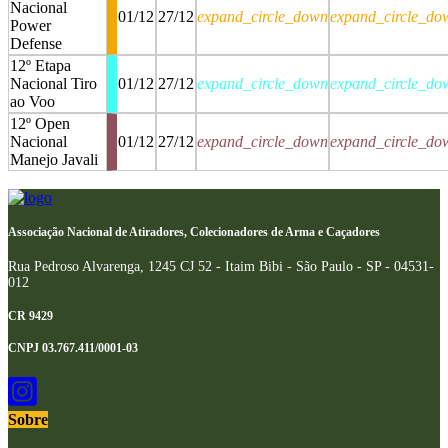
Nacional
01/12
27/12
expand_circle_down
expand_circle_do
Power
Defense
12º Etapa
Nacional Tiro
01/12
27/12
expand_circle_down
expand_circle_do
ao Voo
12º Open
Nacional
01/12
27/12
expand_circle_down
expand_circle_do
Manejo Javali
stop
stop
Associação Nacional de Atiradores, Colecionadores de Arma e Caçadores
Rua Pedroso Alvarenga, 1245 CJ 52 - Itaim Bibi - São Paulo - SP - 04531-
012
CR 9429
CNPJ 03.767.411/0001-03
Sobre