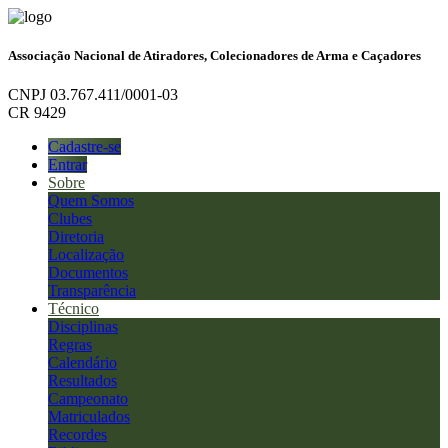
Associação Nacional de Atiradores, Colecionadores de Arma e Caçadores
CNPJ 03.767.411/0001-03
CR 9429
Cadastre-se
Entrar
Sobre
Quem Somos
Clubes
Diretoria
Localização
Documentos
Transparência
Técnico
Disciplinas
Regras
Calendário
Resultados
Campeonato
Matriculados
Recordes