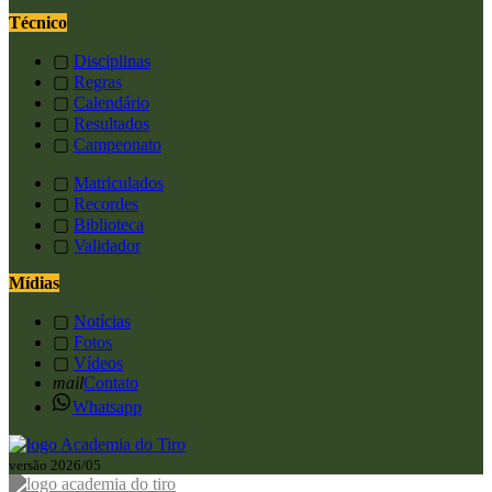
Técnico
▢
Disciplinas
▢
Regras
▢
Calendário
▢
Resultados
▢
Campeonato
▢
Matriculados
▢
Recordes
▢
Biblioteca
▢
Validador
Mídias
▢
Notícias
▢
Fotos
▢
Vídeos
mail
Contato
Whatsapp
versão 2026/05