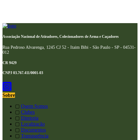
Associação Nacional de Atiradores, Colecionadores de Arma e Caçadores
Rua Pedroso Alvarenga, 1245 CJ 52 - Itaim Bibi - São Paulo - SP - 04531-
012
CR 9429
CNPJ 03.767.411/0001-03
Sobre
▢
Quem Somos
▢
Clubes
▢
Diretoria
▢
Localização
▢
Documentos
▢
Transparência