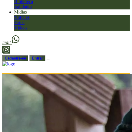
Biblioteca
Validador
Mídias
Notícias
Fotos
Vídeos
mail
Cadastre-se
Entrar