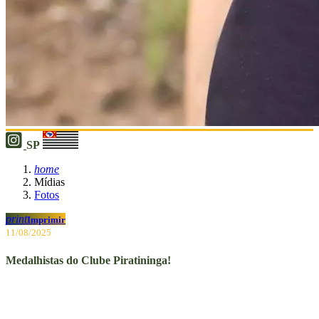
SP
home
Mídias
Fotos
print
Imprimir
11/08/2025
Medalhistas do Clube Piratininga!