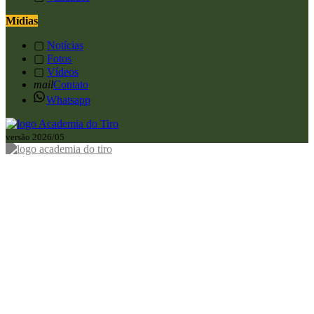
Mídias
▢
Notícias
▢
Fotos
▢
Vídeos
mail
Contato
Whatsapp
versão 2026/05