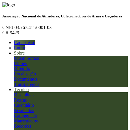
Associação Nacional de Atiradores, Colecionadores de Arma e Caçadores
CNPJ 03.767.411/0001-03
CR 9429
Cadastre-se
Entrar
Sobre
Quem Somos
Clubes
Diretoria
Localização
Documentos
Transparência
Técnico
Disciplinas
Regras
Calendário
Resultados
Campeonato
Matriculados
Recordes