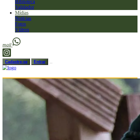
Biblioteca
Validador
Mídias
Notícias
Fotos
Vídeos
mail
Cadastre-se
Entrar