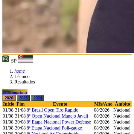
SP
home
Técnico
Resultados
print
Imprimir
2026
2025
2024
Início
Fim
Evento
Mês/Ano
Âmbito
01/08
31/08
8º Brasil Open Tiro Rapido
08/2026
Nacional
01/08
31/08
8º Open Nacional Manejo Javali
08/2026
Nacional
01/08
30/08
8º Etapa Nacional Power Defense
08/2026
Nacional
01/08
30/08
8ª Etapa Nacional Poli-gauge
08/2026
Nacional
01/08
30/08
8ª Nacional Ar Comprimido
08/2026
Nacional