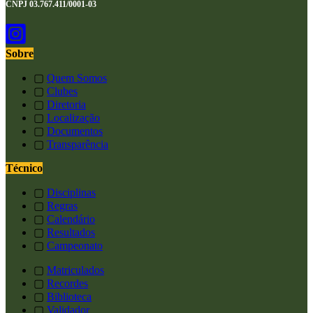
CNPJ 03.767.411/0001-03
Sobre
▢
Quem Somos
▢
Clubes
▢
Diretoria
▢
Localização
▢
Documentos
▢
Transparência
Técnico
▢
Disciplinas
▢
Regras
▢
Calendário
▢
Resultados
▢
Campeonato
▢
Matriculados
▢
Recordes
▢
Biblioteca
▢
Validador