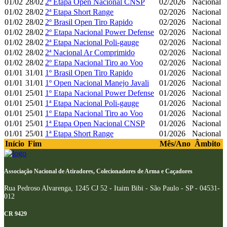
01/02
28/02
2ª Etapa Open Nacional CNSP
02/2026
Nacional
01/02
28/02
2ª Etapa Short Range
02/2026
Nacional
01/02
28/02
2º Brasil Open Tiro Rapido
02/2026
Nacional
01/02
28/02
2º Etapa Nacional Power Defense
02/2026
Nacional
01/02
28/02
2ª Etapa Nacional Poli-gauge
02/2026
Nacional
01/02
28/02
2ª Nacional Ar Comprimido
02/2026
Nacional
01/02
28/02
2º Etapa Nacional Tiro ao Voo
02/2026
Nacional
01/01
31/01
1º Brasil Open Tiro Rapido
01/2026
Nacional
01/01
31/01
1º Open Nacional Manejo Javali
01/2026
Nacional
01/01
25/01
1º Etapa Nacional Power Defense
01/2026
Nacional
01/01
25/01
1ª Etapa Nacional Poli-gauge
01/2026
Nacional
01/01
25/01
1º Etapa Nacional Tiro ao Voo
01/2026
Nacional
01/01
25/01
1ª Etapa Open Nacional CNSP
01/2026
Nacional
01/01
25/01
1ª Etapa Short Range
01/2026
Nacional
Início
Fim
Mês/Ano
Âmbito
Associação Nacional de Atiradores, Colecionadores de Arma e Caçadores
Rua Pedroso Alvarenga, 1245 CJ 52 - Itaim Bibi - São Paulo - SP - 04531-
012
CR 9429