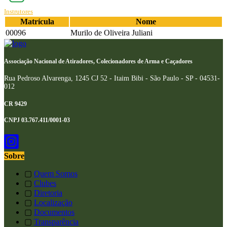
Instrutores
Matrícula
Nome
00096
Murilo de Oliveira Juliani
Associação Nacional de Atiradores, Colecionadores de Arma e Caçadores
Rua Pedroso Alvarenga, 1245 CJ 52 - Itaim Bibi - São Paulo - SP - 04531-
012
CR 9429
CNPJ 03.767.411/0001-03
Sobre
▢
Quem Somos
▢
Clubes
▢
Diretoria
▢
Localização
▢
Documentos
▢
Transparência