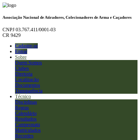
Associação Nacional de Atiradores, Colecionadores de Arma e Caçadores
CNPJ 03.767.411/0001-03
CR 9429
Cadastre-se
Entrar
Sobre
Quem Somos
Clubes
Diretoria
Localização
Documentos
Transparência
Técnico
Disciplinas
Regras
Calendário
Resultados
Campeonato
Matriculados
Recordes