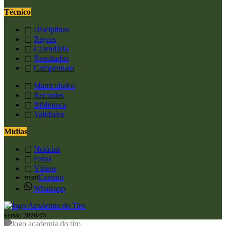
Técnico
▢
Disciplinas
▢
Regras
▢
Calendário
▢
Resultados
▢
Campeonato
▢
Matriculados
▢
Recordes
▢
Biblioteca
▢
Validador
Mídias
▢
Notícias
▢
Fotos
▢
Vídeos
mail
Contato
Whatsapp
versão 2026/05