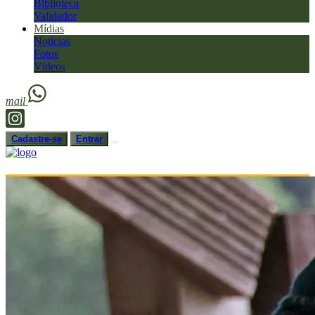
Biblioteca
Validador
Mídias
Notícias
Fotos
Vídeos
mail
Cadastre-se
Entrar