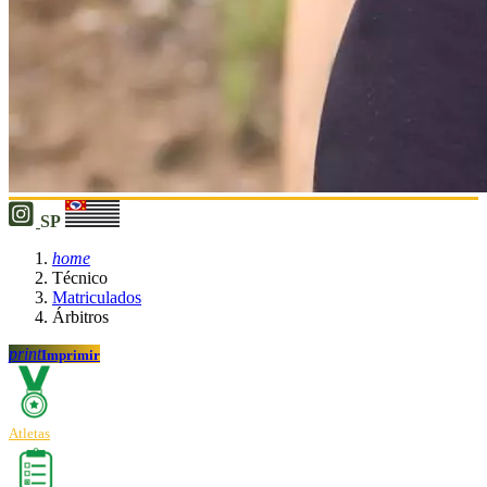
SP
home
Técnico
Matriculados
Árbitros
print
Imprimir
Atletas