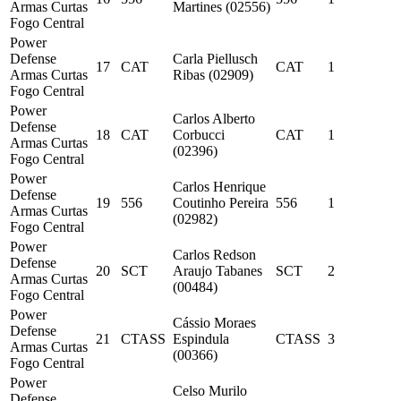
Armas Curtas
Martines (02556)
Fogo Central
Power
Defense
Carla Piellusch
17
CAT
CAT
1
Armas Curtas
Ribas (02909)
Fogo Central
Power
Carlos Alberto
Defense
18
CAT
Corbucci
CAT
1
Armas Curtas
(02396)
Fogo Central
Power
Carlos Henrique
Defense
19
556
Coutinho Pereira
556
1
Armas Curtas
(02982)
Fogo Central
Power
Carlos Redson
Defense
20
SCT
Araujo Tabanes
SCT
2
Armas Curtas
(00484)
Fogo Central
Power
Cássio Moraes
Defense
21
CTASS
Espindula
CTASS
3
Armas Curtas
(00366)
Fogo Central
Power
Celso Murilo
Defense