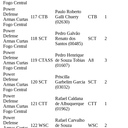
Fogo Central
Power
Paulo Roberto
Defense
117
CTB
Galli Chuery
CTB
1
Armas Curtas
(02630)
Fogo Central
Power
Pedro Galvão
Defense
118
SCT
Renato dos
SCT
2
Armas Curtas
Santos (00485)
Fogo Central
Power
Pedro Henrique
Defense
119
CTASS
de Souza Tobias
A8
3
Armas Curtas
(01607)
Fogo Central
Power
Priscilla
Defense
120
SCT
Garbelim Garcia
SCT
2
Armas Curtas
(03032)
Fogo Central
Power
Rafael Caldana
Defense
121
CTT
de Albuquerque
CTT
1
Armas Curtas
(01962)
Fogo Central
Power
Rafael Carvalho
Defense
122
WSC
de Souza
WSC
2
Armas Curtas