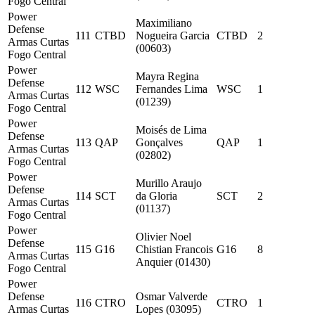
Fogo Central
Power
Maximiliano
Defense
111
CTBD
Nogueira Garcia
CTBD
2
Armas Curtas
(00603)
Fogo Central
Power
Mayra Regina
Defense
112
WSC
Fernandes Lima
WSC
1
Armas Curtas
(01239)
Fogo Central
Power
Moisés de Lima
Defense
113
QAP
Gonçalves
QAP
1
Armas Curtas
(02802)
Fogo Central
Power
Murillo Araujo
Defense
114
SCT
da Gloria
SCT
2
Armas Curtas
(01137)
Fogo Central
Power
Olivier Noel
Defense
115
G16
Chistian Francois
G16
8
Armas Curtas
Anquier (01430)
Fogo Central
Power
Defense
Osmar Valverde
116
CTRO
CTRO
1
Armas Curtas
Lopes (03095)