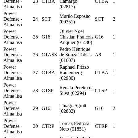
Defense -
23
CTBA
Camargo
CTBA
1
Alma lisa
(02817)
Power
Murilo Esposito
Defense -
24
SCT
SCT
2
(00351)
Alma lisa
Power
Olivier Noel
Defense -
25
G16
Chistian Francois
G16
1
Alma lisa
Anquier (01430)
Power
Pedro Henrique
Defense -
26
CTASS
de Souza Tobias
A8
1
Alma lisa
(01607)
Power
Raphael Frizzo
Defense -
27
CTBA
Rautenberg
CTBA
1
Alma lisa
(02980)
Power
Renata Pereira da
Defense -
28
CTSP
CTSP
1
Silva (02294)
Alma lisa
Power
Thiago Sgrott
Defense -
29
G16
G16
2
(02882)
Alma lisa
Power
Tomaz Pedrosa
Defense -
30
CTRP
CTRP
1
Neto (01851)
Alma lisa