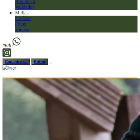
Biblioteca
Validador
Mídias
Notícias
Fotos
Vídeos
mail
Cadastre-se
Entrar