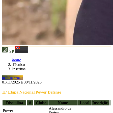
SP
home
Técnico
Inscritos
print
Imprimir
01/11/2025 a 30/11/2025
11ª Etapa Nacional Power Defense
Disciplina
#
Clube
Nome
Local
Inscrições
Alessandro de
Power
Freitas