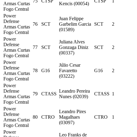
75
CTSP
CTSP
1
Armas Curtas
Kencis (00054)
Fogo Central
Power
Juan Felippe
Defense
76
SCT
Garbelim Garcia
SCT
2
Armas Curtas
(01589)
Fogo Central
Power
Juliana Alves
Defense
77
SCT
Gonzaga Diniz
SCT
2
Armas Curtas
(00337)
Fogo Central
Power
Júlio Cesar
Defense
78
G16
Favaretto
G16
2
Armas Curtas
(03222)
Fogo Central
Power
Defense
Leandro Pereira
79
CTASS
CTASS
1
Armas Curtas
Nunes (02039)
Fogo Central
Power
Leandro Pires
Defense
80
CTRO
Magalhaes
CTRO
1
Armas Curtas
(03097)
Fogo Central
Power
Leo Franks de