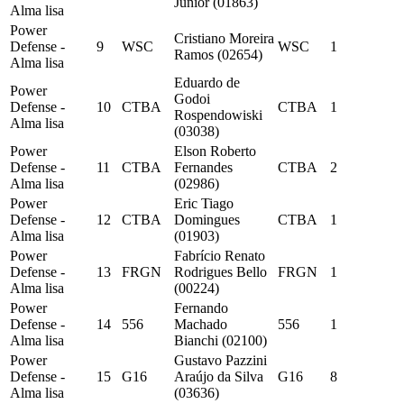
Junior (01863)
Alma lisa
Power
Cristiano Moreira
Defense -
9
WSC
WSC
1
Ramos (02654)
Alma lisa
Eduardo de
Power
Godoi
Defense -
10
CTBA
CTBA
1
Rospendowiski
Alma lisa
(03038)
Power
Elson Roberto
Defense -
11
CTBA
Fernandes
CTBA
2
Alma lisa
(02986)
Power
Eric Tiago
Defense -
12
CTBA
Domingues
CTBA
1
Alma lisa
(01903)
Power
Fabrício Renato
Defense -
13
FRGN
Rodrigues Bello
FRGN
1
Alma lisa
(00224)
Power
Fernando
Defense -
14
556
Machado
556
1
Alma lisa
Bianchi (02100)
Power
Gustavo Pazzini
Defense -
15
G16
Araújo da Silva
G16
8
Alma lisa
(03636)