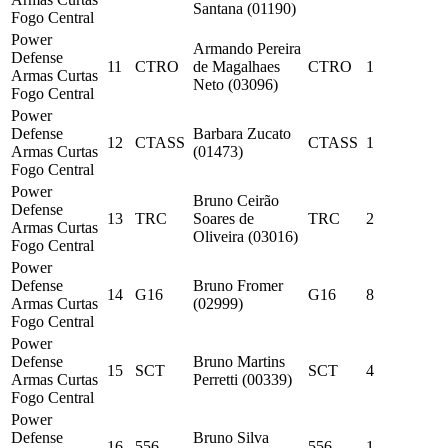
Santana (01190)
Fogo Central
Power
Armando Pereira
Defense
11
CTRO
de Magalhaes
CTRO
1
Armas Curtas
Neto (03096)
Fogo Central
Power
Defense
Barbara Zucato
12
CTASS
CTASS
1
Armas Curtas
(01473)
Fogo Central
Power
Bruno Ceirão
Defense
13
TRC
Soares de
TRC
2
Armas Curtas
Oliveira (03016)
Fogo Central
Power
Defense
Bruno Fromer
14
G16
G16
8
Armas Curtas
(02999)
Fogo Central
Power
Defense
Bruno Martins
15
SCT
SCT
4
Armas Curtas
Perretti (00339)
Fogo Central
Power
Defense
Bruno Silva
16
556
556
1