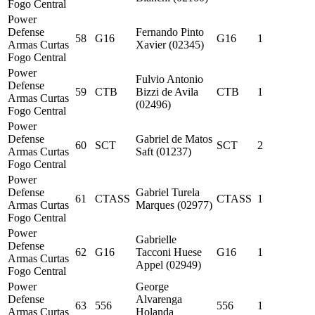
Fogo Central
Power
Defense
Fernando Pinto
58
G16
G16
1
Armas Curtas
Xavier (02345)
Fogo Central
Power
Fulvio Antonio
Defense
59
CTB
Bizzi de Avila
CTB
1
Armas Curtas
(02496)
Fogo Central
Power
Defense
Gabriel de Matos
60
SCT
SCT
2
Armas Curtas
Saft (01237)
Fogo Central
Power
Defense
Gabriel Turela
61
CTASS
CTASS
1
Armas Curtas
Marques (02977)
Fogo Central
Power
Gabrielle
Defense
62
G16
Tacconi Huese
G16
1
Armas Curtas
Appel (02949)
Fogo Central
Power
George
Defense
Alvarenga
63
556
556
1
Armas Curtas
Holanda