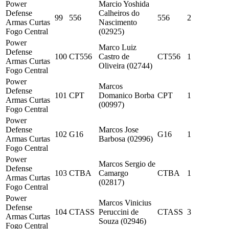
Power
Marcio Yoshida
Defense
Calheiros do
99
556
556
2
Armas Curtas
Nascimento
Fogo Central
(02925)
Power
Marco Luiz
Defense
100
CT556
Castro de
CT556
1
Armas Curtas
Oliveira (02744)
Fogo Central
Power
Marcos
Defense
101
CPT
Domanico Borba
CPT
1
Armas Curtas
(00997)
Fogo Central
Power
Defense
Marcos Jose
102
G16
G16
1
Armas Curtas
Barbosa (02996)
Fogo Central
Power
Marcos Sergio de
Defense
103
CTBA
Camargo
CTBA
1
Armas Curtas
(02817)
Fogo Central
Power
Marcos Vinicius
Defense
104
CTASS
Peruccini de
CTASS
3
Armas Curtas
Souza (02946)
Fogo Central