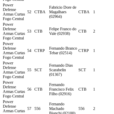
Power
Fabricio Dore de
Defense
52
CTBA
Magalhaes
CTBA
1
Armas Curtas
(02964)
Fogo Central
Power
Defense
Felipe Franco do
53
CTB
CTB
2
Armas Curtas
Vale (02938)
Fogo Central
Power
Defense
Fernando Branco
54
CTRP
CTRP
1
Armas Curtas
Tebar (02514)
Fogo Central
Power
Fernando Dias
Defense
55
SCT
Scarabelin
SCT
1
Armas Curtas
(01367)
Fogo Central
Power
Fernando
Defense
56
CTB
Francisco Felix
CTB
1
Armas Curtas
Filho (02916)
Fogo Central
Power
Fernando
Defense
57
556
Machado
556
2
Armas Curtas
Bianchi (02100)