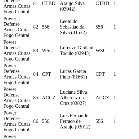
Defense
81
CTBD
Araujo Silva
CTBD
1
Armas Curtas
(03042)
Fogo Central
Power
Leonildo
Defense
82
556
Sebastiao da
556
1
Armas Curtas
Silva (01532)
Fogo Central
Power
Defense
Lorenzo Giuliani
83
WSC
WSC
1
Armas Curtas
Tocillo (02945)
Fogo Central
Power
Defense
Lucas Garcia
84
CPT
CPT
1
Armas Curtas
Pinto (01661)
Fogo Central
Power
Luciane Silva
Defense
85
ACCZ
Albernaz da
ACCZ
1
Armas Curtas
Cruz (03027)
Fogo Central
Power
Luis Fernando
Defense
86
556
Ferraco de
556
1
Armas Curtas
Araujo (03012)
Fogo Central
Power