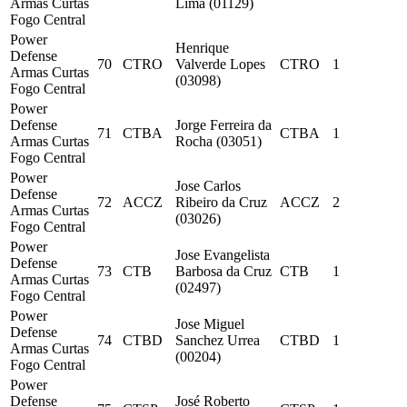
Armas Curtas
Lima (01129)
Fogo Central
Power
Henrique
Defense
70
CTRO
Valverde Lopes
CTRO
1
Armas Curtas
(03098)
Fogo Central
Power
Defense
Jorge Ferreira da
71
CTBA
CTBA
1
Armas Curtas
Rocha (03051)
Fogo Central
Power
Jose Carlos
Defense
72
ACCZ
Ribeiro da Cruz
ACCZ
2
Armas Curtas
(03026)
Fogo Central
Power
Jose Evangelista
Defense
73
CTB
Barbosa da Cruz
CTB
1
Armas Curtas
(02497)
Fogo Central
Power
Jose Miguel
Defense
74
CTBD
Sanchez Urrea
CTBD
1
Armas Curtas
(00204)
Fogo Central
Power
Defense
José Roberto