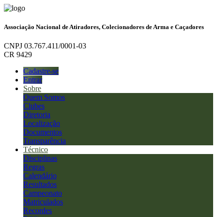
Associação Nacional de Atiradores, Colecionadores de Arma e Caçadores
CNPJ 03.767.411/0001-03
CR 9429
Cadastre-se
Entrar
Sobre
Quem Somos
Clubes
Diretoria
Localização
Documentos
Transparência
Técnico
Disciplinas
Regras
Calendário
Resultados
Campeonato
Matriculados
Recordes