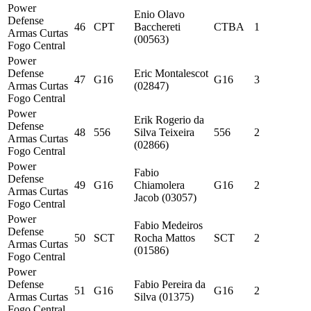
Power
Enio Olavo
Defense
46
CPT
Bacchereti
CTBA
1
Armas Curtas
(00563)
Fogo Central
Power
Defense
Eric Montalescot
47
G16
G16
3
Armas Curtas
(02847)
Fogo Central
Power
Erik Rogerio da
Defense
48
556
Silva Teixeira
556
2
Armas Curtas
(02866)
Fogo Central
Power
Fabio
Defense
49
G16
Chiamolera
G16
2
Armas Curtas
Jacob (03057)
Fogo Central
Power
Fabio Medeiros
Defense
50
SCT
Rocha Mattos
SCT
2
Armas Curtas
(01586)
Fogo Central
Power
Defense
Fabio Pereira da
51
G16
G16
2
Armas Curtas
Silva (01375)
Fogo Central