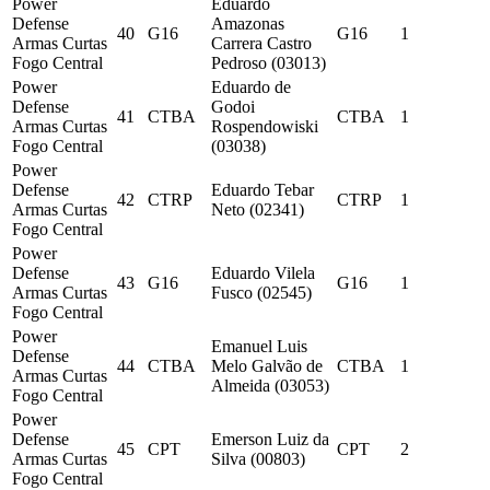
Power
Eduardo
Defense
Amazonas
40
G16
G16
1
Armas Curtas
Carrera Castro
Fogo Central
Pedroso (03013)
Power
Eduardo de
Defense
Godoi
41
CTBA
CTBA
1
Armas Curtas
Rospendowiski
Fogo Central
(03038)
Power
Defense
Eduardo Tebar
42
CTRP
CTRP
1
Armas Curtas
Neto (02341)
Fogo Central
Power
Defense
Eduardo Vilela
43
G16
G16
1
Armas Curtas
Fusco (02545)
Fogo Central
Power
Emanuel Luis
Defense
44
CTBA
Melo Galvão de
CTBA
1
Armas Curtas
Almeida (03053)
Fogo Central
Power
Defense
Emerson Luiz da
45
CPT
CPT
2
Armas Curtas
Silva (00803)
Fogo Central