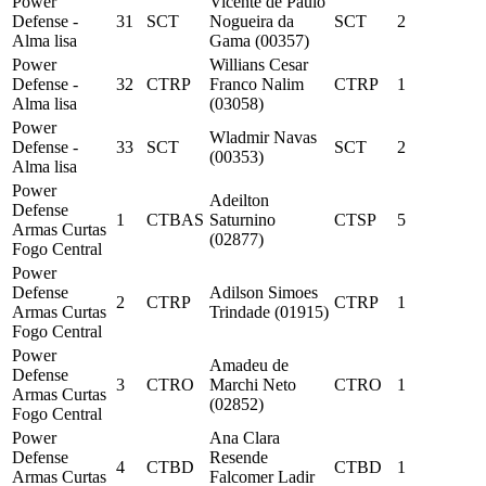
Power
Vicente de Paulo
Defense -
31
SCT
Nogueira da
SCT
2
Alma lisa
Gama (00357)
Power
Willians Cesar
Defense -
32
CTRP
Franco Nalim
CTRP
1
Alma lisa
(03058)
Power
Wladmir Navas
Defense -
33
SCT
SCT
2
(00353)
Alma lisa
Power
Adeilton
Defense
1
CTBAS
Saturnino
CTSP
5
Armas Curtas
(02877)
Fogo Central
Power
Defense
Adilson Simoes
2
CTRP
CTRP
1
Armas Curtas
Trindade (01915)
Fogo Central
Power
Amadeu de
Defense
3
CTRO
Marchi Neto
CTRO
1
Armas Curtas
(02852)
Fogo Central
Power
Ana Clara
Defense
Resende
4
CTBD
CTBD
1
Armas Curtas
Falcomer Ladir