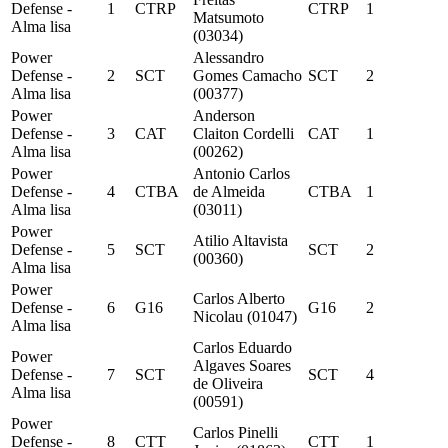
Defense -
1
CTRP
CTRP
1
Matsumoto
Alma lisa
(03034)
Power
Alessandro
Defense -
2
SCT
Gomes Camacho
SCT
2
Alma lisa
(00377)
Power
Anderson
Defense -
3
CAT
Claiton Cordelli
CAT
1
Alma lisa
(00262)
Power
Antonio Carlos
Defense -
4
CTBA
de Almeida
CTBA
1
Alma lisa
(03011)
Power
Atilio Altavista
Defense -
5
SCT
SCT
2
(00360)
Alma lisa
Power
Carlos Alberto
Defense -
6
G16
G16
2
Nicolau (01047)
Alma lisa
Carlos Eduardo
Power
Algaves Soares
Defense -
7
SCT
SCT
4
de Oliveira
Alma lisa
(00591)
Power
Carlos Pinelli
Defense -
8
CTT
CTT
1