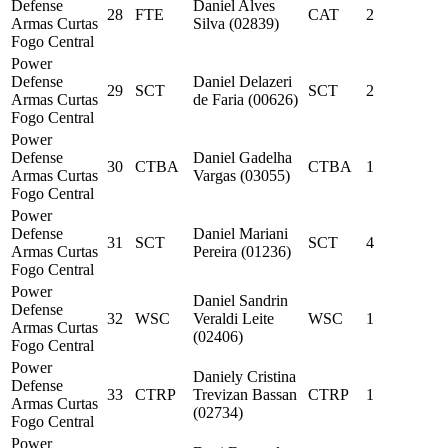
Defense
Daniel Alves
28
FTE
CAT
2
Armas Curtas
Silva (02839)
Fogo Central
Power
Defense
Daniel Delazeri
29
SCT
SCT
2
Armas Curtas
de Faria (00626)
Fogo Central
Power
Defense
Daniel Gadelha
30
CTBA
CTBA
1
Armas Curtas
Vargas (03055)
Fogo Central
Power
Defense
Daniel Mariani
31
SCT
SCT
4
Armas Curtas
Pereira (01236)
Fogo Central
Power
Daniel Sandrin
Defense
32
WSC
Veraldi Leite
WSC
1
Armas Curtas
(02406)
Fogo Central
Power
Daniely Cristina
Defense
33
CTRP
Trevizan Bassan
CTRP
1
Armas Curtas
(02734)
Fogo Central
Power