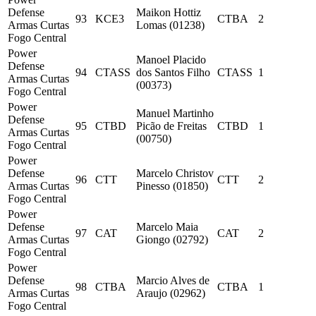
Defense
Maikon Hottiz
93
KCE3
CTBA
2
Armas Curtas
Lomas (01238)
Fogo Central
Power
Manoel Placido
Defense
94
CTASS
dos Santos Filho
CTASS
1
Armas Curtas
(00373)
Fogo Central
Power
Manuel Martinho
Defense
95
CTBD
Picão de Freitas
CTBD
1
Armas Curtas
(00750)
Fogo Central
Power
Defense
Marcelo Christov
96
CTT
CTT
2
Armas Curtas
Pinesso (01850)
Fogo Central
Power
Defense
Marcelo Maia
97
CAT
CAT
2
Armas Curtas
Giongo (02792)
Fogo Central
Power
Defense
Marcio Alves de
98
CTBA
CTBA
1
Armas Curtas
Araujo (02962)
Fogo Central