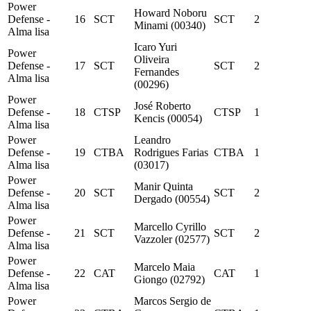
Power
Howard Noboru
Defense -
16
SCT
SCT
2
Minami (00340)
Alma lisa
Icaro Yuri
Power
Oliveira
Defense -
17
SCT
SCT
2
Fernandes
Alma lisa
(00296)
Power
José Roberto
Defense -
18
CTSP
CTSP
1
Kencis (00054)
Alma lisa
Power
Leandro
Defense -
19
CTBA
Rodrigues Farias
CTBA
1
Alma lisa
(03017)
Power
Manir Quinta
Defense -
20
SCT
SCT
2
Dergado (00554)
Alma lisa
Power
Marcello Cyrillo
Defense -
21
SCT
SCT
2
Vazzoler (02577)
Alma lisa
Power
Marcelo Maia
Defense -
22
CAT
CAT
1
Giongo (02792)
Alma lisa
Power
Marcos Sergio de