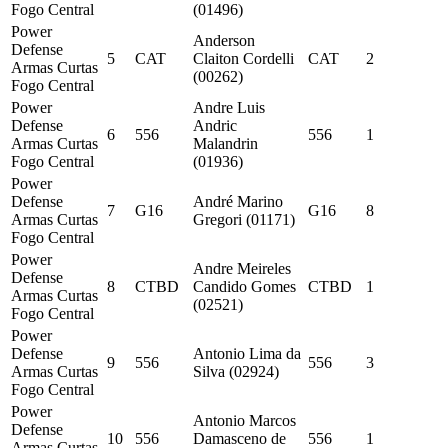
Fogo Central
(01496)
Power
Anderson
Defense
5
CAT
Claiton Cordelli
CAT
2
Armas Curtas
(00262)
Fogo Central
Power
Andre Luis
Defense
Andric
6
556
556
1
Armas Curtas
Malandrin
Fogo Central
(01936)
Power
Defense
André Marino
7
G16
G16
8
Armas Curtas
Gregori (01171)
Fogo Central
Power
Andre Meireles
Defense
8
CTBD
Candido Gomes
CTBD
1
Armas Curtas
(02521)
Fogo Central
Power
Defense
Antonio Lima da
9
556
556
3
Armas Curtas
Silva (02924)
Fogo Central
Power
Antonio Marcos
Defense
10
556
Damasceno de
556
1
Armas Curtas