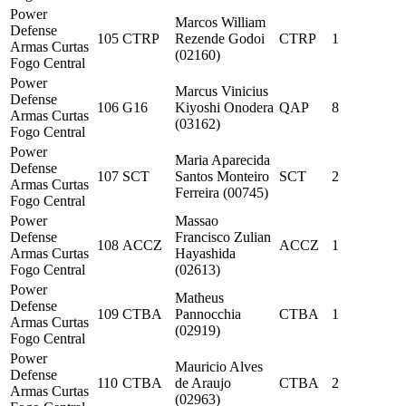
Power
Marcos William
Defense
105
CTRP
Rezende Godoi
CTRP
1
Armas Curtas
(02160)
Fogo Central
Power
Marcus Vinicius
Defense
106
G16
Kiyoshi Onodera
QAP
8
Armas Curtas
(03162)
Fogo Central
Power
Maria Aparecida
Defense
107
SCT
Santos Monteiro
SCT
2
Armas Curtas
Ferreira (00745)
Fogo Central
Power
Massao
Defense
Francisco Zulian
108
ACCZ
ACCZ
1
Armas Curtas
Hayashida
Fogo Central
(02613)
Power
Matheus
Defense
109
CTBA
Pannocchia
CTBA
1
Armas Curtas
(02919)
Fogo Central
Power
Mauricio Alves
Defense
110
CTBA
de Araujo
CTBA
2
Armas Curtas
(02963)