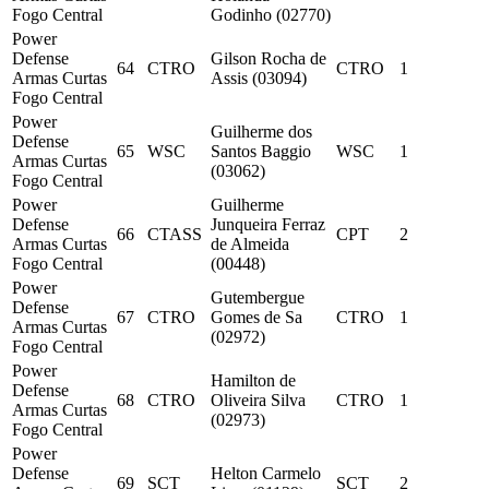
Fogo Central
Godinho (02770)
Power
Defense
Gilson Rocha de
64
CTRO
CTRO
1
Armas Curtas
Assis (03094)
Fogo Central
Power
Guilherme dos
Defense
65
WSC
Santos Baggio
WSC
1
Armas Curtas
(03062)
Fogo Central
Power
Guilherme
Defense
Junqueira Ferraz
66
CTASS
CPT
2
Armas Curtas
de Almeida
Fogo Central
(00448)
Power
Gutembergue
Defense
67
CTRO
Gomes de Sa
CTRO
1
Armas Curtas
(02972)
Fogo Central
Power
Hamilton de
Defense
68
CTRO
Oliveira Silva
CTRO
1
Armas Curtas
(02973)
Fogo Central
Power
Defense
Helton Carmelo
69
SCT
SCT
2