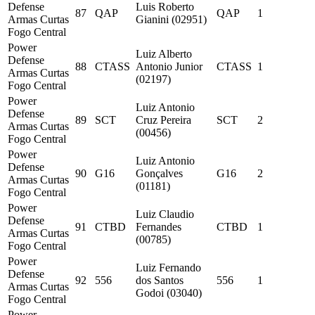
Defense
Luis Roberto
87
QAP
QAP
1
Armas Curtas
Gianini (02951)
Fogo Central
Power
Luiz Alberto
Defense
88
CTASS
Antonio Junior
CTASS
1
Armas Curtas
(02197)
Fogo Central
Power
Luiz Antonio
Defense
89
SCT
Cruz Pereira
SCT
2
Armas Curtas
(00456)
Fogo Central
Power
Luiz Antonio
Defense
90
G16
Gonçalves
G16
2
Armas Curtas
(01181)
Fogo Central
Power
Luiz Claudio
Defense
91
CTBD
Fernandes
CTBD
1
Armas Curtas
(00785)
Fogo Central
Power
Luiz Fernando
Defense
92
556
dos Santos
556
1
Armas Curtas
Godoi (03040)
Fogo Central
Power