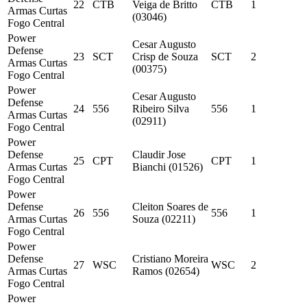
22
CTB
Veiga de Britto
CTB
1
Armas Curtas
(03046)
Fogo Central
Power
Cesar Augusto
Defense
23
SCT
Crisp de Souza
SCT
2
Armas Curtas
(00375)
Fogo Central
Power
Cesar Augusto
Defense
24
556
Ribeiro Silva
556
1
Armas Curtas
(02911)
Fogo Central
Power
Defense
Claudir Jose
25
CPT
CPT
1
Armas Curtas
Bianchi (01526)
Fogo Central
Power
Defense
Cleiton Soares de
26
556
556
1
Armas Curtas
Souza (02211)
Fogo Central
Power
Defense
Cristiano Moreira
27
WSC
WSC
2
Armas Curtas
Ramos (02654)
Fogo Central
Power