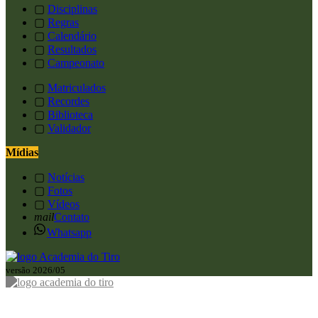
▢
Disciplinas
▢
Regras
▢
Calendário
▢
Resultados
▢
Campeonato
▢
Matriculados
▢
Recordes
▢
Biblioteca
▢
Validador
Mídias
▢
Notícias
▢
Fotos
▢
Vídeos
mail
Contato
Whatsapp
versão 2026/05