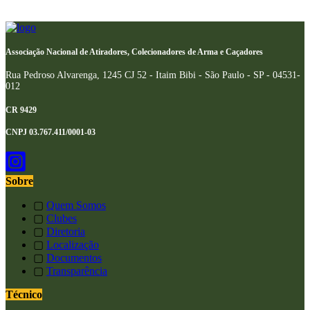
Associação Nacional de Atiradores, Colecionadores de Arma e Caçadores
Rua Pedroso Alvarenga, 1245 CJ 52 - Itaim Bibi - São Paulo - SP - 04531-
012
CR 9429
CNPJ 03.767.411/0001-03
Sobre
▢
Quem Somos
▢
Clubes
▢
Diretoria
▢
Localização
▢
Documentos
▢
Transparência
Técnico