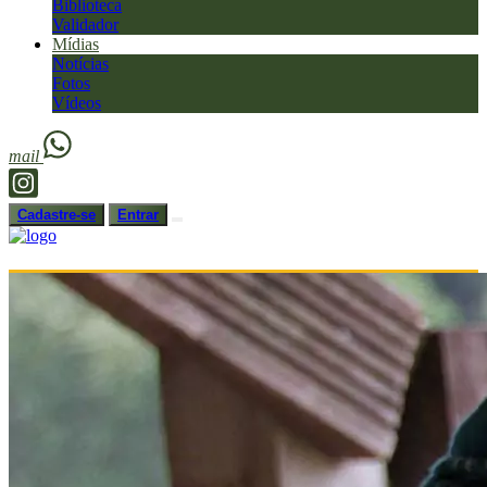
Biblioteca
Validador
Mídias
Notícias
Fotos
Vídeos
mail
Cadastre-se
Entrar