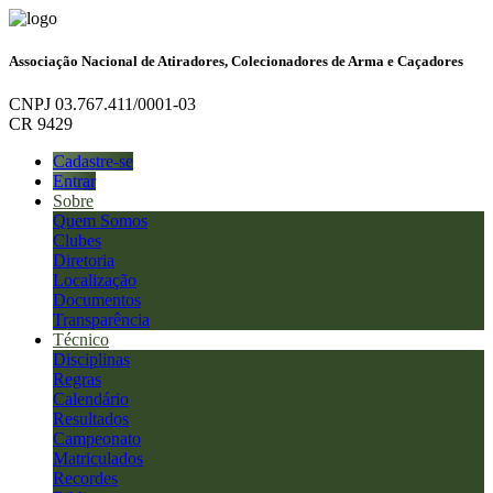
Associação Nacional de Atiradores, Colecionadores de Arma e Caçadores
CNPJ 03.767.411/0001-03
CR 9429
Cadastre-se
Entrar
Sobre
Quem Somos
Clubes
Diretoria
Localização
Documentos
Transparência
Técnico
Disciplinas
Regras
Calendário
Resultados
Campeonato
Matriculados
Recordes